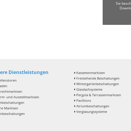
Sie besc
Downlo
ere Dienstleistungen
Kassettenmarkisen
Freistehende Beschattungen
llenstoren
Wintergartenbeschattungen
laden
Glasdachsysteme
rechtmarkisen
Pergola & Terrassenmarkisen
arm- und Ausstellmarkisen
Pavillions
nbeschattungen
Atriumbeschattungen
ne Markisen
Verglasungssysteme
enbeschattungen