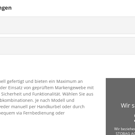
ngen
ll gefertigt und bieten ein Maximum an
nd der Einsatz von geprüftem Markengewebe mit
 Sicherheit und Funktionalität. Wählen Sie aus
bkombinationen. Je nach Modell und
Wir s
weder manuell per Handkurbel oder durch
 bequem via Fernbedienung oder
Wir beziehe
STOBAG AG.