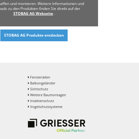
haffen und montieren. Weitere Informationen und
ads zu den Produkten finden Sie direkt auf der
STOBAG AG Webseite
.
STOBAG AG Produkte entdecken
Fensteräden
Balkongeländer
Sichtschutz
Weitere Baumontagen
Insektenschutz
Vogelschutzsysteme