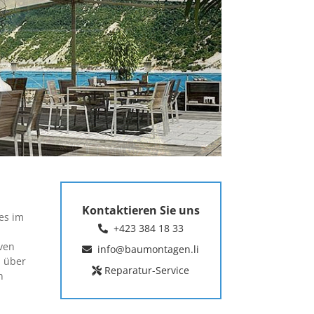
Kontaktieren Sie uns
es im
+423 384 18 33
iven
info@baumontagen.li
n über
Reparatur-Service
n